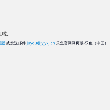
！
见啦。
页版
或发送邮件
juyou@jyjykj.cn
乐鱼官网网页版-乐鱼（中国）