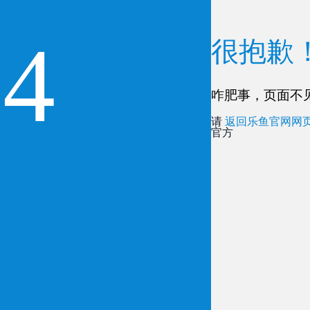
4
很抱歉
咋肥事，页面不
请
返回乐鱼官网网
官方