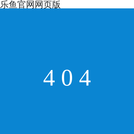
乐鱼官网网页版
4
0
4