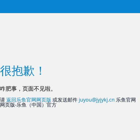
很抱歉！
咋肥事，页面不见啦。
请
返回乐鱼官网网页版
或发送邮件
juyou@jyjykj.cn
乐鱼官网
网页版-乐鱼（中国）官方