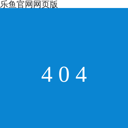
乐鱼官网网页版
4
0
4