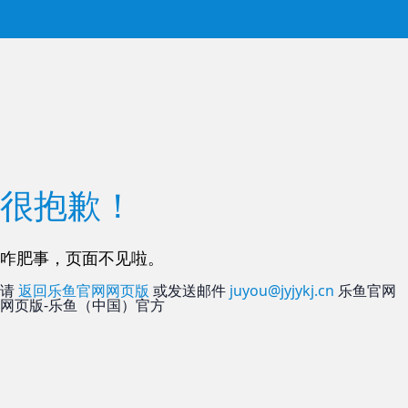
很抱歉！
咋肥事，页面不见啦。
请
返回乐鱼官网网页版
或发送邮件
juyou@jyjykj.cn
乐鱼官网
网页版-乐鱼（中国）官方