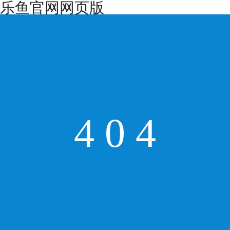
乐鱼官网网页版
4
0
4