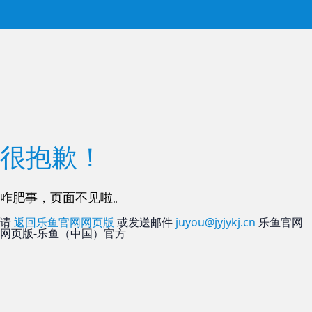
很抱歉！
咋肥事，页面不见啦。
请
返回乐鱼官网网页版
或发送邮件
juyou@jyjykj.cn
乐鱼官网
网页版-乐鱼（中国）官方